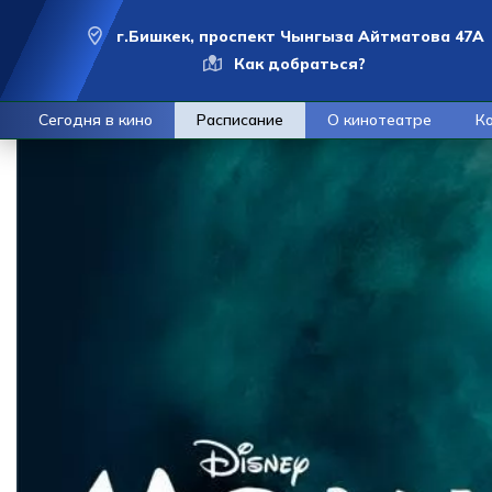
г.Бишкек, проспект Чынгыза Айтматова 47А
Как добраться?
Сегодня в кино
Расписание
О кинотеатре
К