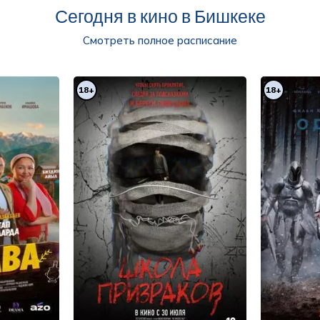
Сегодня в кино в Бишкеке
Смотреть полное расписание
18+
18+