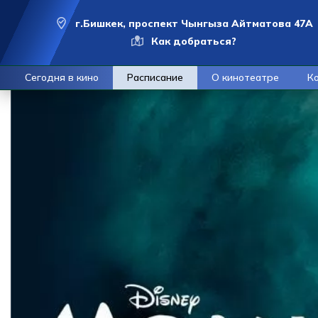
г.Бишкек, проспект Чынгыза Айтматова 47А
Как добраться?
Сегодня в кино
Расписание
О кинотеатре
К