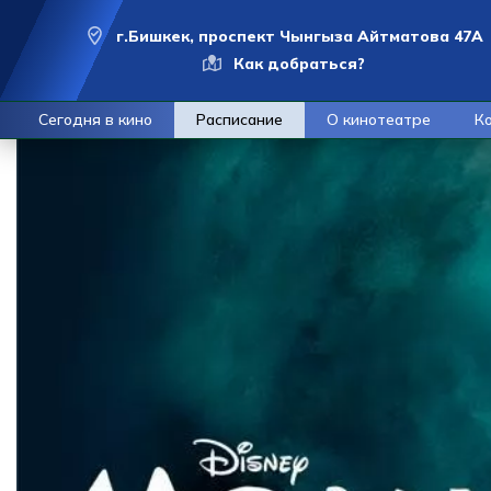
г.Бишкек, проспект Чынгыза Айтматова 47А
Как добраться?
Сегодня в кино
Расписание
О кинотеатре
К