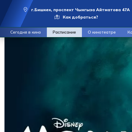
г.Бишкек, проспект Чынгыза Айтматова 47А
Как добраться?
Сегодня в кино
Расписание
О кинотеатре
К