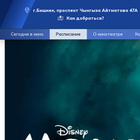
г.Бишкек, проспект Чынгыза Айтматова 47А
Как добраться?
Сегодня в кино
Расписание
О кинотеатре
К