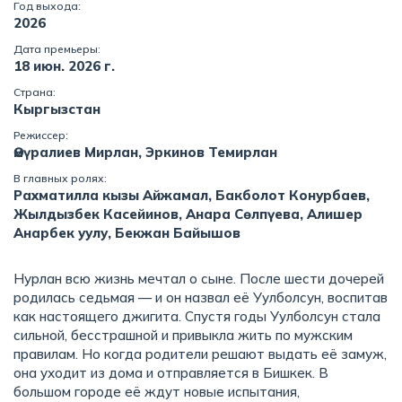
Год выхода:
2026
Дата премьеры:
18 июн. 2026 г.
Страна:
Кыргызстан
Режиссер:
Өмүралиев Мирлан, Эркинов Темирлан
В главных ролях:
Рахматилла кызы Айжамал, Бакболот Конурбаев,
Жылдызбек Касейинов, Анара Сөлпүева, Алишер
Анарбек уулу, Бекжан Байышов
Нурлан всю жизнь мечтал о сыне. После шести дочерей
родилась седьмая — и он назвал её Уулболсун, воспитав
как настоящего джигита. Спустя годы Уулболсун стала
сильной, бесстрашной и привыкла жить по мужским
правилам. Но когда родители решают выдать её замуж,
она уходит из дома и отправляется в Бишкек. В
большом городе её ждут новые испытания,