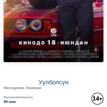
Уулболсун
Мелодрама, Комедия
14+
Продолжительность:
80 мин